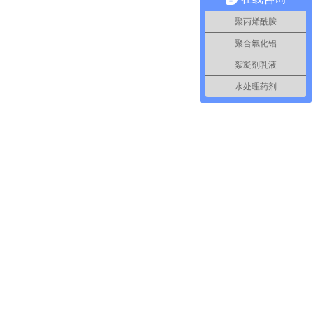
聚丙烯酰胺
聚合氯化铝
絮凝剂乳液
水处理药剂