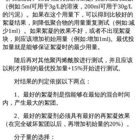
（例如
:5ml
可用于
3g/L
的溶液，
200ml
可用于
30g/L
的污泥）。如果在这个用量下，可以得到比较好的
絮凝结果，则降低聚合物的用量重复测试（例如
:
减
少
1ml
）。如果絮凝的效果不好，或者不出现絮凝
块，则应该增加初始用量（例如
:
增加
1ml)
。最优投
加量就是能够保证絮凝时的最少用量。
随后再对其他
聚丙烯酰胺
进行测试，并且应该
以刚才得到的最优投加量
+15%
开始进行测试。
对结果的判定依据以下两点：
1、
最好的絮凝剂是指能够在最短的混合时间
内，产生最大的絮团。
2、
最好的絮凝剂必须具有最好的再絮凝效果
（在完全破坏絮团以后，再增加初始量的
20%
）。
分子量的选择：