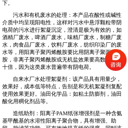
下。
污水和有机废水的处理：本产品在酸性或碱性
介质中均呈现阳电性，这样对污水中悬浮颗粒带阴
电荷的污水进行絮凝沉淀，澄清是极为有效的，如
酒精厂废水，啤酒厂废水，味精厂废水，制糖厂废
水，肉食品厂废水，饮料厂废水，纺织印染厂的废
水等，用阳离子聚丙烯酰胺要比用阴离子聚丙烯酰
胺，非离子聚丙烯酰胺或无机盐效果要高数倍或数
十倍，因为这类废水普遍带有阴电荷。
自来水厂水处理絮凝剂：该产品具有用量少，
效果好，成本低等特点，告别是和无机絮凝剂复配
使用效果更好。油田化学品：如粘土防膨剂，油田
酸化用稠化剂品等。
造纸助剂：阳离子
PAM
纸张增强剂是一种含氨
基甲酰基的水溶性阳离子聚合物，具有增强、助