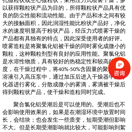
孔微粒状或空心微粒状，采用压力式喷雾干燥，多
以获得颗粒状产品为目的，所得颗粒状产品具有优
良的防尘性能和流动性能。由于产品和水之间有较
大的接触面积，因此润湿性能比粉状产品好，净化
水的速度明显高于粉状产品，经压力式喷雾干燥的
产品都有具独有的特点，因此深受使用者的好评。
喷雾造粒是将聚氯化铝被干燥的同时雾化成微小的
颗粒，这种颗粒剂型有良好的应用性能。聚氯化铝
是水溶性物质，具有较好的热稳定性和较高的溶解
度，在干燥过程中，将
含固量的聚氯化铝
40%-50%
溶液引入高压泵中，通过加压后进入干燥器中的雾
化器进行雾化，分散成微小的雾滴，雾滴被干燥后
得到颗粒状产品，使干燥和造粒同时完成。
聚合氯化铝受潮后是可以使用的。受潮后也不
会影响使用效果的，如果是在潮湿环境中放置时间
长，会结块；也会发生一些质变，短期受潮但影响
不大。但是长期受潮影响就比较大，可能影响到絮