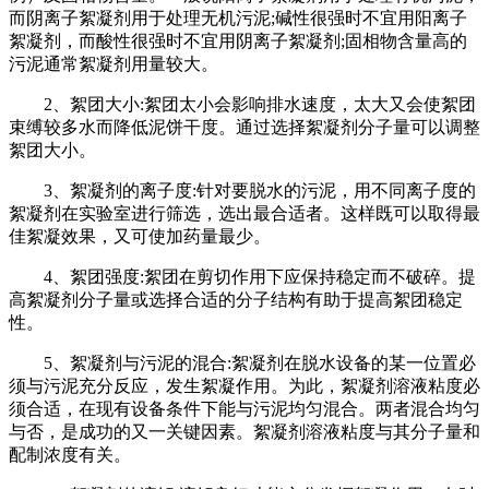
而阴离子絮凝剂用于处理无机污泥
;
碱性很强时不宜用阳离子
絮凝剂，而酸性很强时不宜用阴离子絮凝剂
;
固相物含量高的
污泥通常絮凝剂用量较大。
2
、絮团大小
:
絮团太小会影响排水速度，太大又会使絮团
束缚较多水而降低泥饼干度。通过选择絮凝剂分子量可以调整
絮团大小。
3
、絮凝剂的离子度
:
针对要脱水的污泥，用不同离子度的
絮凝剂在实验室进行筛选，选出最合适者。这样既可以取得最
佳絮凝效果，又可使加药量最少。
4
、絮团强度
:
絮团在剪切作用下应保持稳定而不破碎。提
高絮凝剂分子量或选择合适的分子结构有助于提高絮团稳定
性。
5
、絮凝剂与污泥的混合
:
絮凝剂在脱水设备的某一位置必
须与污泥充分反应，发生絮凝作用。为此，絮凝剂溶液粘度必
须合适，在现有设备条件下能与污泥均匀混合。两者混合均匀
与否，是成功的又一关键因素。絮凝剂溶液粘度与其分子量和
配制浓度有关。