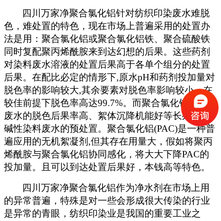
四川万家净聚合氯化铝针对纺织印染废水难脱
色，难处置的特色，现在市场上普遍采用的处置办
法是用：聚合氯化铝或聚合氯化铝铁、聚合硫酸铁
同时复配聚丙烯酰胺来到达幻想的后果。这些药剂
对染料废水溶液的处置后果高于各单个组分的处置
后果。在配比必定的情形下
,
原水
pH
和药剂投加量对
脱色率的影响较大
,
其余要素对脱色率影响较小。在
较佳前提下脱色率高达
99.7%
。而聚合氯化铝对染料
废水的脱色后果率高、絮体沉降机能好等长处
,
相宜
碱性染料废水的预处置。聚合氯化铝
(PAC)
是一种普
遍应用的无机絮凝剂
,
但其存在用量大，假如将聚丙
烯酰胺与聚合氯化铝协同感化，将大大下降
PAC
的
投加量。且可以到达处置后果好，本钱高等特色。
四川万家净聚合氯化铝作为净水剂在市场上用
的异常普遍，特殊是对一些会形成很大传染的行业
是异常的青眼，纺织印染业是我国的重要工业之