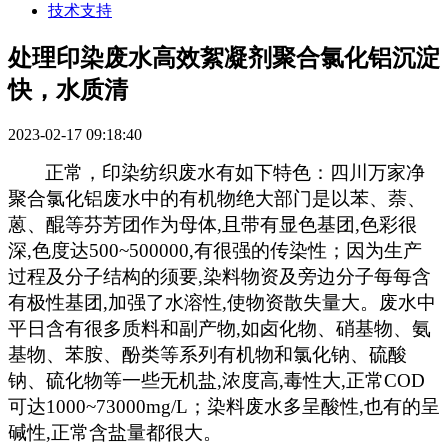
技术支持
处理印染废水高效絮凝剂聚合氯化铝沉淀
快，水质清
2023-02-17 09:18:40
正常，印染纺织废水有如下特色：四川万家净
聚合氯化铝废水中的有机物绝大部门是以苯、萘、
蒽、醌等芬芳团作为母体
,
且带有显色基团
,
色彩很
深
,
色度达
500~500000,
有很强的传染性；因为生产
过程及分子结构的须要
,
染料物资及旁边分子每每含
有极性基团
,
加强了水溶性
,
使物资散失量大。废水中
平日含有很多质料和副产物
,
如卤化物、硝基物、氨
基物、苯胺、酚类等系列有机物和氯化钠、硫酸
钠、硫化物等一些无机盐
,
浓度高
,
毒性大
,
正常
COD
可达
1000~73000mg/L
；染料废水多呈酸性
,
也有的呈
碱性
,
正常含盐量都很大。