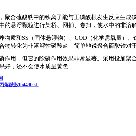
，聚合硫酸铁中的铁离子能与正磷酸根发生反应生成
中的悬浮颗粒进行架桥、网捕、卷扫，使水中的非溶
养物质和
SS
（固体悬浮物）、
COD
（化学需氧量）。
合物转化为非溶解性磷酸盐。简单地说聚合硫酸铁对
磷作用，但它的除磷作用效果非常显著。采用投加聚
果好，还不会使水质呈黄色。
因
酰胺fo4490ssh