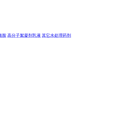
酰胺
高分子絮凝剂乳液
其它水处理药剂