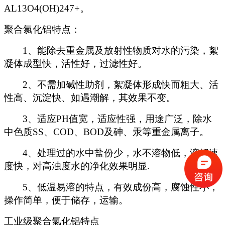
AL13O4(OH)247+
。
聚合氯化铝特点：
1
、能除去重金属及放射性物质对水的污染，絮
凝体成型快，活性好，过滤性好。
2
、不需加碱性助剂，絮凝体形成快而粗大、活
性高、沉淀快、如遇潮解，其效果不变。
3
、适应
PH
值宽，适应性强，用途广泛，除水
中色质
SS
、
COD
、
BOD
及砷、汞等重金属离子。
4
、处理过的水中盐份少，水不溶物低，溶解速
度快，对高浊度水的净化效果明显
.
5
、低温易溶的特点，有效成份高，腐蚀性小，
操作简单，便于储存，运输。
工业级聚合氯化铝特点