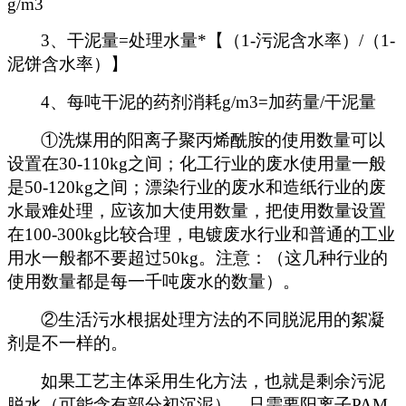
g/m3
3
、干泥量
=
处理水量
*
【（
1-
污泥含水率）
/
（
1-
泥饼含水率）】
4
、每吨干泥的药剂消耗
g/m3=
加药量
/
干泥量
①洗煤用的阳离子聚丙烯酰胺的使用数量可以
设置在
30-110kg
之间；化工行业的废水使用量一般
是
50-120kg
之间；漂染行业的废水和造纸行业的废
水最难处理，应该加大使用数量，把使用数量设置
在
100-300kg
比较合理，电镀废水行业和普通的工业
用水一般都不要超过
50kg
。注意：（这几种行业的
使用数量都是每一千吨废水的数量）。
②生活污水根据处理方法的不同脱泥用的絮凝
剂是不一样的。
如果工艺主体采用生化方法，也就是剩余污泥
脱水（可能含有部分初沉泥），只需要阳离子
PAM