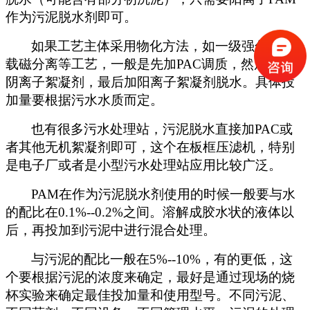
作为污泥脱水剂即可。
如果工艺主体采用物化方法，如一级强化，加
载磁分离等工艺，一般是先加
PAC
调质，然后再加
阴离子絮凝剂，最后加阳离子絮凝剂脱水。具体投
加量要根据污水水质而定。
也有很多污水处理站，污泥脱水直接加
PAC
或
者其他无机絮凝剂即可，这个在板框压滤机，特别
是电子厂或者是小型污水处理站应用比较广泛。
PAM
在作为污泥脱水剂使用的时候一般要与水
的配比在
0.1%--0.2%
之间。溶解成胶水状的液体以
后，再投加到污泥中进行混合处理。
与污泥的配比一般在
5%--10%
，有的更低，这
个要根据污泥的浓度来确定，最好是通过现场的烧
杯实验来确定最佳投加量和使用型号。不同污泥、