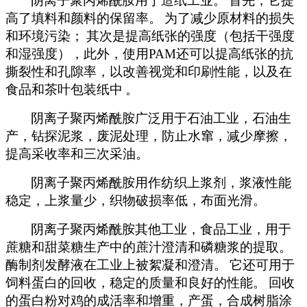
阴离子聚丙烯酰胺用于造纸工业。
首先，它提
高了填料和颜料的保留率。
为了减少原材料的损失
和环境污染；
其次是提高纸张的强度（包括干强度
和湿强度），此外，使用
PAM
还可以提高纸张的抗
撕裂性和孔隙率，以改善视觉和印刷性能，以及在
食品和茶叶包装纸中
。
阴离子聚丙烯酰胺广泛用于石油工业，石油生
产，钻探泥浆，废泥处理，防止水窜，减少摩擦，
提高采收率和三次采油。
阴离子聚丙烯酰胺用作纺织上浆剂，浆液性能
稳定，上浆量少，织物破损率低，布面光滑。
阴离子聚丙烯酰胺其他工业，食品工业，用于
蔗糖和甜菜糖生产中的蔗汁澄清和磷糖浆的提取。
酶制剂发酵液在工业上被絮凝和澄清。
它还可用于
饲料蛋白的回收，稳定的质量和良好的性能。
回收
的蛋白粉对鸡的成活率和增重，产蛋，合成树脂涂