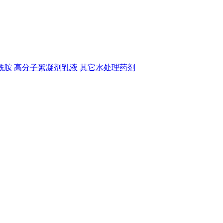
酰胺
高分子絮凝剂乳液
其它水处理药剂