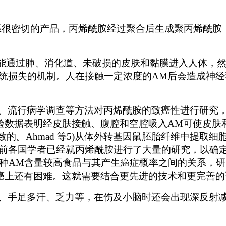
系很密切的产品，丙烯酰胺经过聚合后生成聚丙烯酰胺
能通过肺、消化道、未破损的皮肤和黏膜进入人体，
统损失的机制。人在接触一定浓度的
AM
后会造成神经
、流行病学调查等方法对丙烯酰胺的致癌性进行研究
验数据表明经皮肤接触、腹腔和空腔吸入
AM
可使皮肤
致的。
Ahmad
等
5)
从体外转基因鼠胚胎纤维中提取细
前各国学者已经就丙烯酰胺进行了大量的研究，以确
种
AM
含量较高食品与其产生癌症概率之间的关系，研
癌上还有困难。这就需要结合更先进的技术和更完善的
、手足多汗、乏力等，在伤及小脑时还会出现深反射