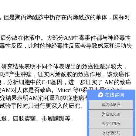
，但是聚丙烯酰胺中扔存在丙烯酰胺的单体，国标对
然后分散在体液中。大部分
AM
中毒事件都与神经毒性
毒性反应，此时的神经毒性反应会导致感应和运动失
，研究结果表明不同个体表现出的致癌性差异较大，
和肺产生肿瘤，证实丙烯酰胺的致癌作用，该致癌作
胞，分析细胞中的
C-II
基因，进一步证实了
AM
的致癌
定
AM
对人体是否致癌。
Mucci
等
0
采用大量病例对
在线咨询
究结果表明
AM
消耗量和癌症患病率没有直接联系。
聚丙烯酰胺
试验手段对其进行更深入的研究。
聚合氯化铝
减退、四肢震颤、步履蹒跚等。
絮凝剂乳液
水处理药剂