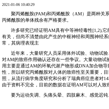
2021-01-06 10:40:29
聚丙烯酰胺
(PAM)
和丙烯酰胺（
AM
）是两种关
丙烯酰胺的单体残余有严格要求。
许多研究已经证明
AM
具有中等神经毒性
[1,2),
它
有关，但尚不清楚由此产生的中枢神经和周围神经系
常，其病理表现主
近年来，大量研究人员采用体外试验、动物试验
对
AM
的致癌作用确认还存在一些争议。大量动物试
用主要是通过
AM
的环氧代谢产物形成
DNA
加合物导
性，所以研究丙烯酰胺对人体的致癌性至关重要，目
照，从流行病学角度研究和分析了瑞典癌症患者对
14
由于资料不完全，目前的数据在证明
AM
可以对人致
要为运动失调、头痛头晕、四肢麻木、感觉迟钝